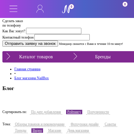
0
0
Сделать заказ
по телефону
Как Вас зовут?
Контактный телефон
Менеджер свяжется с Вами в течение 10-ти минут!
Каталог товаров
Бренды
Главная страница
•
Блог магазина NailBox
Блог
Сортировать по:
По дате добавления
Рейтингу
Популярности
Тема:
Обзоры товаров и рекомендации
Фотоуроки дизайн
Советы
Тренды
Видео
Магазин
День магазина