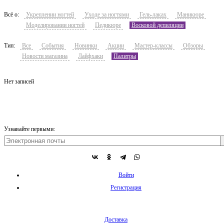
Всё о:
Укреплении ногтей
Уходе за ногтями
Гель-лаках
Маникюре
Моделировании ногтей
Педикюре
Восковой депиляции
Тип:
Все
События
Новинки
Акции
Мастер-классы
Обзоры
Новости магазина
Лайфхаки
Палитры
Нет записей
Узнавайте первыми:
Войти
Регистрация
Доставка