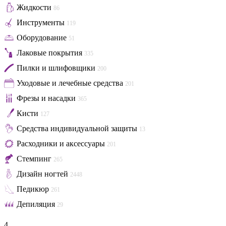
Жидкости
86
Инструменты
119
Оборудование
51
Лаковые покрытия
335
Пилки и шлифовщики
200
Уходовые и лечебные средства
201
Фрезы и насадки
365
Кисти
127
Средства индивидуальной защиты
13
Расходники и аксессуары
201
Стемпинг
265
Дизайн ногтей
2448
Педикюр
261
Депиляция
29
4