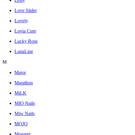
Lesly
Love Slider
Lovely
Lovia Cure
Lucky Rose
LunaLine
M
Major
Marathon
MiLK
MIO Nails
Miw Nails
MOJO
Monami