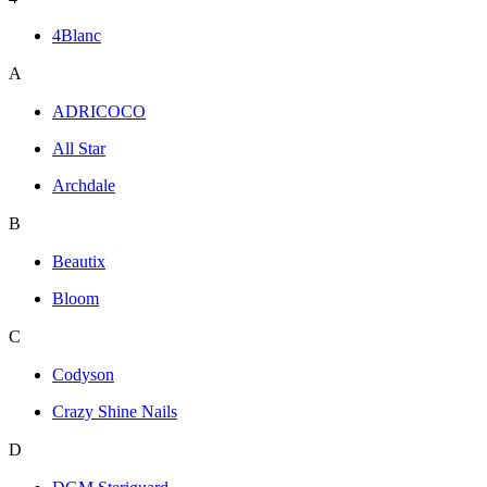
4Blanc
A
ADRICOCO
All Star
Archdale
B
Beautix
Bloom
C
Codyson
Crazy Shine Nails
D