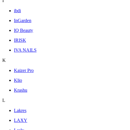
I
ibdi
InGarden
IQ Beauty
IRISK
IVA NAILS
K
Kaizer Pro
Klio
Krashu
L
Lakres
LAXY