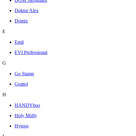
DGM Steriguard
Doktor Alex
Domix
E
Emil
EVI Professional
G
Go Stamp
Grattol
H
HANDYboo
Holy Molly
Hytoos