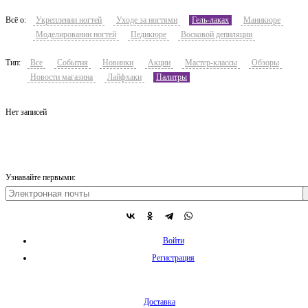
Всё о:
Укреплении ногтей
Уходе за ногтями
Гель-лаках
Маникюре
Моделировании ногтей
Педикюре
Восковой депиляции
Тип:
Все
События
Новинки
Акции
Мастер-классы
Обзоры
Новости магазина
Лайфхаки
Палитры
Нет записей
Узнавайте первыми:
Войти
Регистрация
Доставка