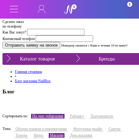
0
0
Сделать заказ
по телефону
Как Вас зовут?
Контактный телефон
Менеджер свяжется с Вами в течение 10-ти минут!
Каталог товаров
Бренды
Главная страница
•
Блог магазина NailBox
Блог
Сортировать по:
По дате добавления
Рейтингу
Популярности
Тема:
Обзоры товаров и рекомендации
Фотоуроки дизайн
Советы
Тренды
Видео
Магазин
День магазина