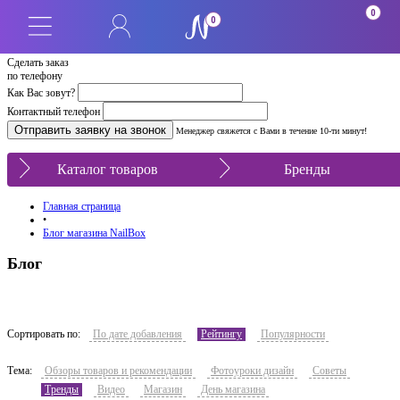
0
0
Сделать заказ
по телефону
Как Вас зовут?
Контактный телефон
Менеджер свяжется с Вами в течение 10-ти минут!
Каталог товаров
Бренды
Главная страница
•
Блог магазина NailBox
Блог
Сортировать по:
По дате добавления
Рейтингу
Популярности
Тема:
Обзоры товаров и рекомендации
Фотоуроки дизайн
Советы
Тренды
Видео
Магазин
День магазина