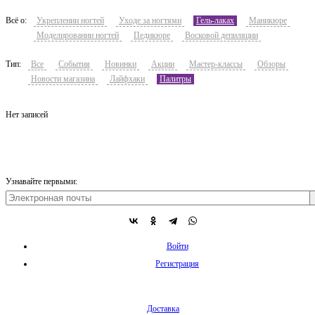
Всё о:
Укреплении ногтей
Уходе за ногтями
Гель-лаках
Маникюре
Моделировании ногтей
Педикюре
Восковой депиляции
Тип:
Все
События
Новинки
Акции
Мастер-классы
Обзоры
Новости магазина
Лайфхаки
Палитры
Нет записей
Узнавайте первыми:
Войти
Регистрация
Доставка