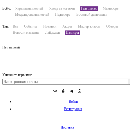
Всё о:
Укреплении ногтей
Уходе за ногтями
Гель-лаках
Маникюре
Моделировании ногтей
Педикюре
Восковой депиляции
Тип:
Все
События
Новинки
Акции
Мастер-классы
Обзоры
Новости магазина
Лайфхаки
Палитры
Нет записей
Узнавайте первыми:
Войти
Регистрация
Доставка