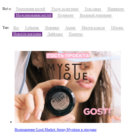
Всё о:
Укреплении ногтей
Уходе за ногтями
Гель-лаках
Маникюре
Моделировании ногтей
Педикюре
Восковой депиляции
Тип:
Все
События
Новинки
Акции
Мастер-классы
Обзоры
Новости магазина
Лайфхаки
Палитры
Возвращение Gosti Market: бренд Mystique в продаже