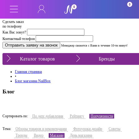
0
0
Сделать заказ
по телефону
Как Вас зовут?
Контактный телефон
Менеджер свяжется с Вами в течение 10-ти минут!
Каталог товаров
Бренды
Главная страница
•
Блог магазина NailBox
Блог
Сортировать по:
По дате добавления
Рейтингу
Популярности
Тема:
Обзоры товаров и рекомендации
Фотоуроки дизайн
Советы
Тренды
Видео
Магазин
День магазина