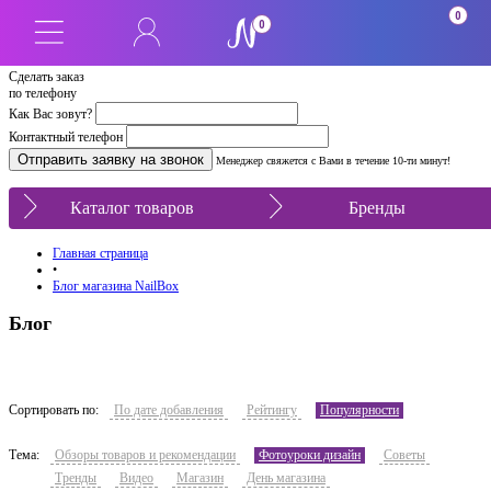
0
0
Сделать заказ
по телефону
Как Вас зовут?
Контактный телефон
Менеджер свяжется с Вами в течение 10-ти минут!
Каталог товаров
Бренды
Главная страница
•
Блог магазина NailBox
Блог
Сортировать по:
По дате добавления
Рейтингу
Популярности
Тема:
Обзоры товаров и рекомендации
Фотоуроки дизайн
Советы
Тренды
Видео
Магазин
День магазина