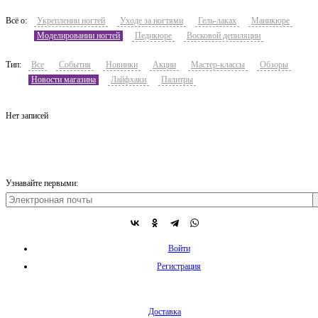
Всё о:
Укреплении ногтей
Уходе за ногтями
Гель-лаках
Маникюре
Моделировании ногтей
Педикюре
Восковой депиляции
Тип:
Все
События
Новинки
Акции
Мастер-классы
Обзоры
Новости магазина
Лайфхаки
Палитры
Нет записей
Узнавайте первыми:
Войти
Регистрация
Доставка