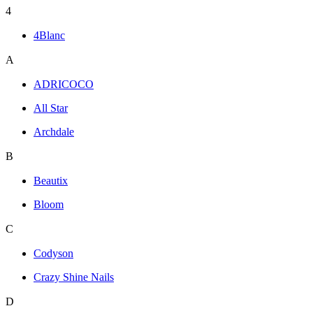
4
4Blanc
A
ADRICOCO
All Star
Archdale
B
Beautix
Bloom
C
Codyson
Crazy Shine Nails
D