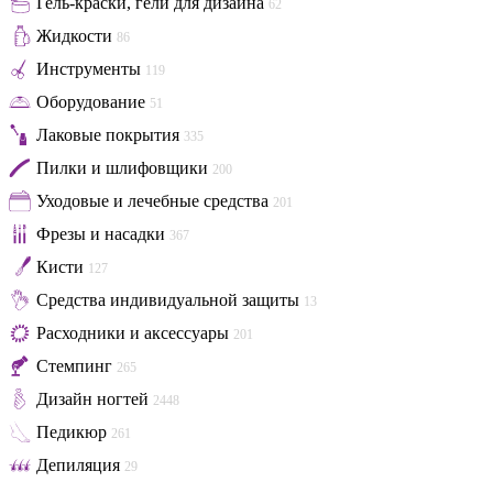
Гель-краски, гели для дизайна
62
Жидкости
86
Инструменты
119
Оборудование
51
Лаковые покрытия
335
Пилки и шлифовщики
200
Уходовые и лечебные средства
201
Фрезы и насадки
367
Кисти
127
Средства индивидуальной защиты
13
Расходники и аксессуары
201
Стемпинг
265
Дизайн ногтей
2448
Педикюр
261
Депиляция
29