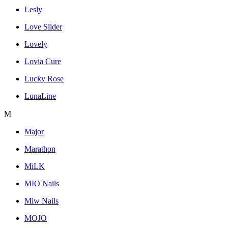
Lesly
Love Slider
Lovely
Lovia Cure
Lucky Rose
LunaLine
M
Major
Marathon
MiLK
MIO Nails
Miw Nails
MOJO