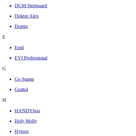
DGM Steriguard
Doktor Alex
Domix
E
Emil
EVI Professional
G
Go Stamp
Grattol
H
HANDYboo
Holy Molly
Hytoos