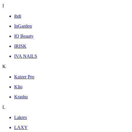
I
ibdi
InGarden
IQ Beauty
IRISK
IVA NAILS
K
Kaizer Pro
Klio
Krashu
L
Lakres
LAXY