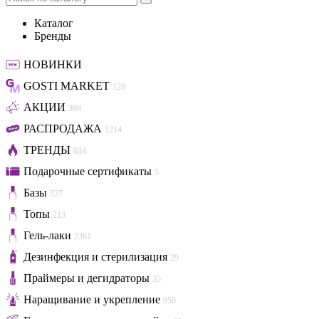
Каталог
Бренды
НОВИНКИ
GOSTI MARKET
128
АКЦИИ
386
РАСПРОДАЖА
1214
ТРЕНДЫ
634
Подарочные сертификаты
5
Базы
527
Топы
213
Гель-лаки
2361
Дезинфекция и стерилизация
29
Праймеры и дегидраторы
35
Наращивание и укрепление
950