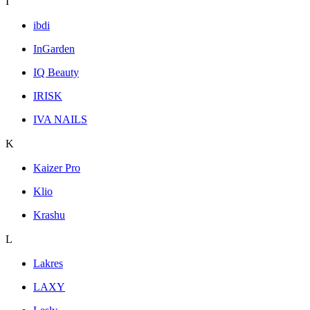
I
ibdi
InGarden
IQ Beauty
IRISK
IVA NAILS
K
Kaizer Pro
Klio
Krashu
L
Lakres
LAXY