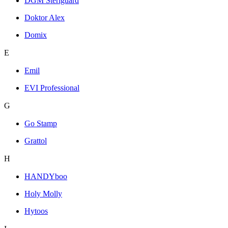
DGM Steriguard
Doktor Alex
Domix
E
Emil
EVI Professional
G
Go Stamp
Grattol
H
HANDYboo
Holy Molly
Hytoos