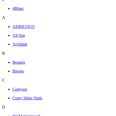
4Blanc
A
ADRICOCO
All Star
Archdale
B
Beautix
Bloom
C
Codyson
Crazy Shine Nails
D