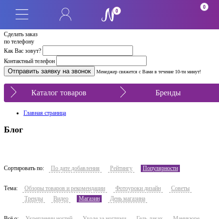
0
0
Сделать заказ
по телефону
Как Вас зовут?
Контактный телефон
Менеджер свяжется с Вами в течение 10-ти минут!
Каталог товаров
Бренды
Главная страница
Блог
Сортировать по:
По дате добавления
Рейтингу
Популярности
Тема:
Обзоры товаров и рекомендации
Фотоуроки дизайн
Советы
Тренды
Видео
Магазин
День магазина
Всё о:
Укреплении ногтей
Уходе за ногтями
Гель-лаках
Маникюре