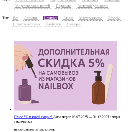
Моделировании ногтей
Педикюре
Восковой депиляции
Тип:
Все
События
Новинки
Акции
Мастер-классы
Обзоры
Новости магазина
Лайфхаки
Палитры
Плюс 5% к твоей скидке!
Даты акции:
08.07.2025 — 31.12.2025
/
акция
закончилась
на самовывоз из магазинов