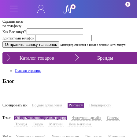
0
0
Сделать заказ
по телефону
Как Вас зовут?
Контактный телефон
Менеджер свяжется с Вами в течение 10-ти минут!
Каталог товаров
Бренды
Главная страница
Блог
Сортировать по:
По дате добавления
Рейтингу
Популярности
Тема:
Обзоры товаров и рекомендации
Фотоуроки дизайн
Советы
Тренды
Видео
Магазин
День магазина
Всё о:
Укреплении ногтей
Уходе за ногтями
Гель-лаках
Маникюре