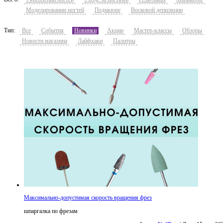
Моделировании ногтей
Педикюре
Восковой депиляции
Тип:
Все
События
Новинки
Акции
Мастер-классы
Обзоры
Новости магазина
Лайфхаки
Палитры
Максимально-допустимая скорость вращения фрез
шпаргалка по фрезам