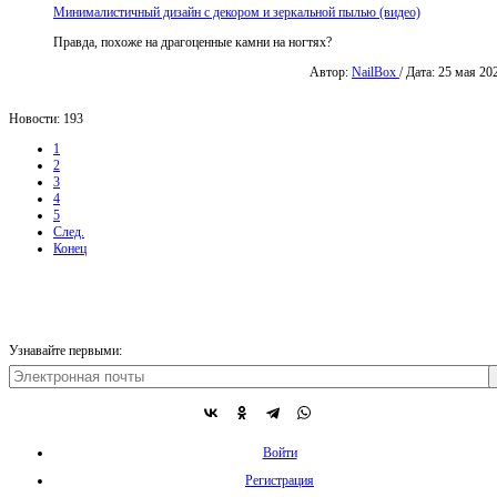
Минималистичный дизайн с декором и зеркальной пылью (видео)
Правда, похоже на драгоценные камни на ногтях?
Автор:
NailBox
/ Дата: 25 мая 20
Новости: 193
1
2
3
4
5
След.
Конец
Узнавайте первыми:
Войти
Регистрация