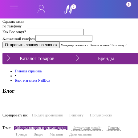
0
0
Сделать заказ
по телефону
Как Вас зовут?
Контактный телефон
Менеджер свяжется с Вами в течение 10-ти минут!
Каталог товаров
Бренды
Главная страница
•
Блог магазина NailBox
Блог
Сортировать по:
По дате добавления
Рейтингу
Популярности
Тема:
Обзоры товаров и рекомендации
Фотоуроки дизайн
Советы
Тренды
Видео
Магазин
День магазина