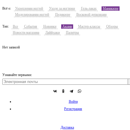
Всё о:
Укреплении ногтей
Уходе за ногтями
Гель-лаках
Маникюре
Моделировании ногтей
Педикюре
Восковой депиляции
Тип:
Все
События
Новинки
Акции
Мастер-классы
Обзоры
Новости магазина
Лайфхаки
Палитры
Нет записей
Узнавайте первыми:
Войти
Регистрация
Доставка