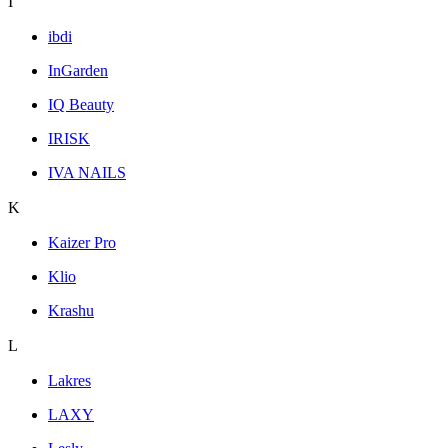
I
ibdi
InGarden
IQ Beauty
IRISK
IVA NAILS
K
Kaizer Pro
Klio
Krashu
L
Lakres
LAXY