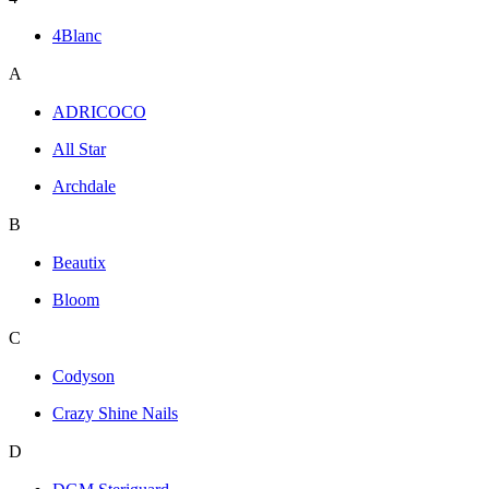
4Blanc
A
ADRICOCO
All Star
Archdale
B
Beautix
Bloom
C
Codyson
Crazy Shine Nails
D