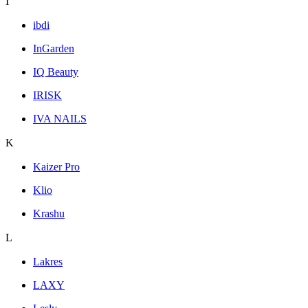
I
ibdi
InGarden
IQ Beauty
IRISK
IVA NAILS
K
Kaizer Pro
Klio
Krashu
L
Lakres
LAXY