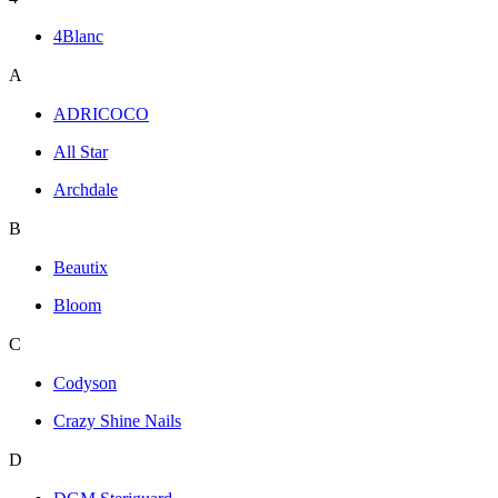
4Blanc
A
ADRICOCO
All Star
Archdale
B
Beautix
Bloom
C
Codyson
Crazy Shine Nails
D