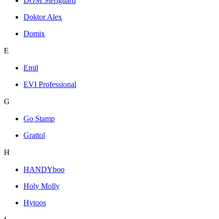
DGM Steriguard
Doktor Alex
Domix
E
Emil
EVI Professional
G
Go Stamp
Grattol
H
HANDYboo
Holy Molly
Hytoos