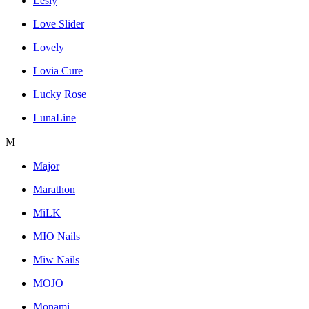
Lesly
Love Slider
Lovely
Lovia Cure
Lucky Rose
LunaLine
M
Major
Marathon
MiLK
MIO Nails
Miw Nails
MOJO
Monami