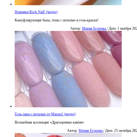
Новинки Rock Nail! (видео)
Камуфлирующие базы, топы с поталью и гель-краски!
Автор:
Мария Егорова
/ Дата: 1 ноября 20
Гель-лаки с поталью от Masura! (видео)
Волшебная коллекция «Драгоценные камни»
Автор:
Мария Егорова
/ Дата: 25 октября 20