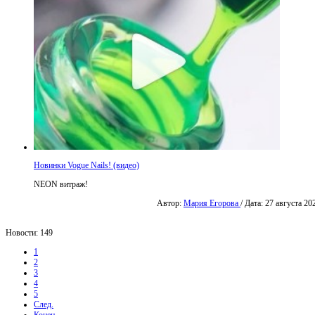
Новинки Vogue Nails! (видео)
NEON витраж!
Автор:
Мария Егорова
/ Дата: 27 августа 20
Новости: 149
1
2
3
4
5
След.
Конец