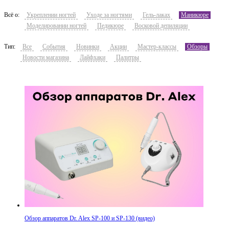
Всё о:
Укреплении ногтей
Уходе за ногтями
Гель-лаках
Маникюре
Моделировании ногтей
Педикюре
Восковой депиляции
Тип:
Все
События
Новинки
Акции
Мастер-классы
Обзоры
Новости магазина
Лайфхаки
Палитры
Обзор аппаратов Dr. Alex SP-100 и SP-130 (видео)