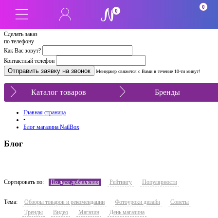
0
0
Сделать заказ
по телефону
Как Вас зовут?
Контактный телефон
Менеджер свяжется с Вами в течение 10-ти минут!
Каталог товаров
Бренды
Главная страница
•
Блог магазина NailBox
Блог
Сортировать по:
По дате добавления
Рейтингу
Популярности
Тема:
Обзоры товаров и рекомендации
Фотоуроки дизайн
Советы
Тренды
Видео
Магазин
День магазина