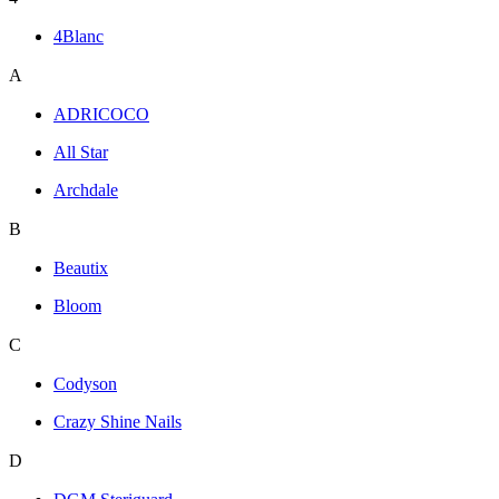
4Blanc
A
ADRICOCO
All Star
Archdale
B
Beautix
Bloom
C
Codyson
Crazy Shine Nails
D