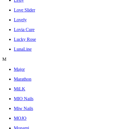
Lesly
Love Slider
Lovely
Lovia Cure
Lucky Rose
LunaLine
M
Major
Marathon
MiLK
MIO Nails
Miw Nails
MOJO
Monami