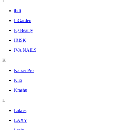
I
ibdi
InGarden
IQ Beauty
IRISK
IVA NAILS
K
Kaizer Pro
Klio
Krashu
L
Lakres
LAXY