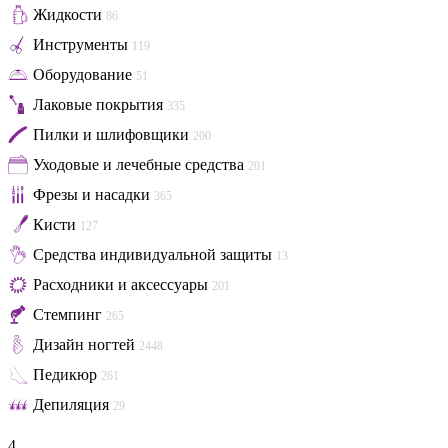
Жидкости
86
Инструменты
119
Оборудование
51
Лаковые покрытия
335
Пилки и шлифовщики
200
Уходовые и лечебные средства
201
Фрезы и насадки
365
Кисти
127
Средства индивидуальной защиты
13
Расходники и аксессуары
201
Стемпинг
265
Дизайн ногтей
2448
Педикюр
261
Депиляция
29
4