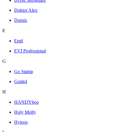
DGM Steriguard
Doktor Alex
Domix
E
Emil
EVI Professional
G
Go Stamp
Grattol
H
HANDYboo
Holy Molly
Hytoos