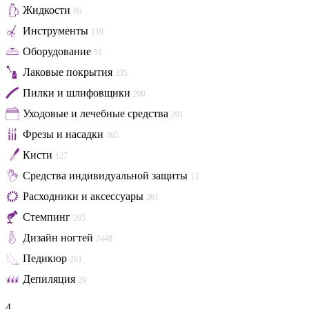
Жидкости
86
Инструменты
119
Оборудование
51
Лаковые покрытия
335
Пилки и шлифовщики
200
Уходовые и лечебные средства
201
Фрезы и насадки
365
Кисти
127
Средства индивидуальной защиты
13
Расходники и аксессуары
201
Стемпинг
265
Дизайн ногтей
2448
Педикюр
261
Депиляция
29
4