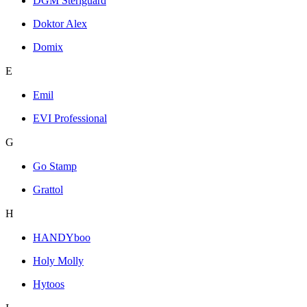
DGM Steriguard
Doktor Alex
Domix
E
Emil
EVI Professional
G
Go Stamp
Grattol
H
HANDYboo
Holy Molly
Hytoos