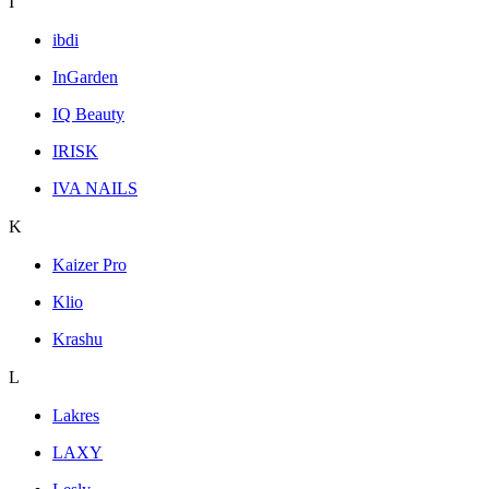
I
ibdi
InGarden
IQ Beauty
IRISK
IVA NAILS
K
Kaizer Pro
Klio
Krashu
L
Lakres
LAXY