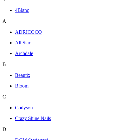
4Blanc
A
ADRICOCO
All Star
Archdale
B
Beautix
Bloom
C
Codyson
Crazy Shine Nails
D