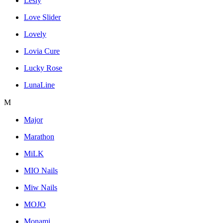
Lesly
Love Slider
Lovely
Lovia Cure
Lucky Rose
LunaLine
M
Major
Marathon
MiLK
MIO Nails
Miw Nails
MOJO
Monami