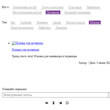
Всё о:
Укреплении ногтей
Уходе за ногтями
Гель-лаках
Маникюре
Моделировании ногтей
Педикюре
Восковой депиляции
Тип:
Все
События
Новинки
Акции
Мастер-классы
Обзоры
Новости магазина
Лайфхаки
Палитры
Пленки для педикюра
Тренд этого лета! Пленки для маникюра и педикюра
Автор: / Дата: 5 июня 20
Узнавайте первыми: