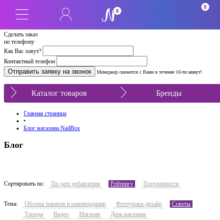
0
0
Сделать заказ
по телефону
Как Вас зовут?
Контактный телефон
Менеджер свяжется с Вами в течение 10-ти минут!
Каталог товаров
Бренды
Главная страница
•
Блог магазина NailBox
Блог
Сортировать по:
По дате добавления
Рейтингу
Популярности
Тема:
Обзоры товаров и рекомендации
Фотоуроки дизайн
Советы
Тренды
Видео
Магазин
День магазина