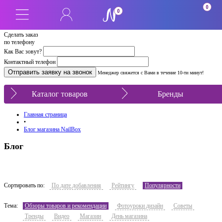
0
0
Сделать заказ
по телефону
Как Вас зовут?
Контактный телефон
Менеджер свяжется с Вами в течение 10-ти минут!
Каталог товаров
Бренды
Главная страница
•
Блог магазина NailBox
Блог
Сортировать по:
По дате добавления
Рейтингу
Популярности
Тема:
Обзоры товаров и рекомендации
Фотоуроки дизайн
Советы
Тренды
Видео
Магазин
День магазина