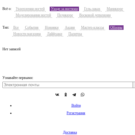
Всё о:
Укреплении ногтей
Уходе за ногтями
Гель-лаках
Маникюре
Моделировании ногтей
Педикюре
Восковой депиляции
Тип:
Все
События
Новинки
Акции
Мастер-классы
Обзоры
Новости магазина
Лайфхаки
Палитры
Нет записей
Узнавайте первыми:
Войти
Регистрация
Доставка