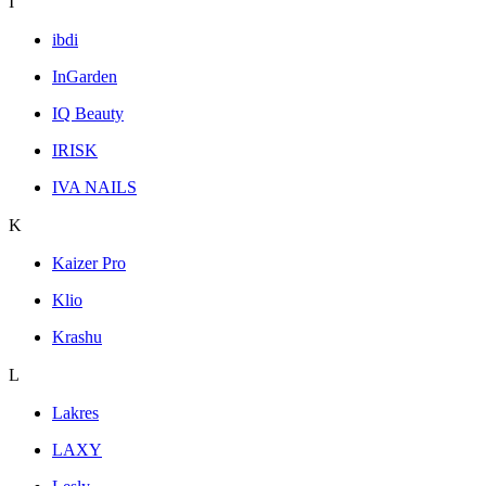
I
ibdi
InGarden
IQ Beauty
IRISK
IVA NAILS
K
Kaizer Pro
Klio
Krashu
L
Lakres
LAXY