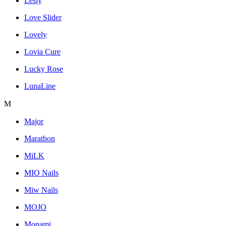
Lesly
Love Slider
Lovely
Lovia Cure
Lucky Rose
LunaLine
M
Major
Marathon
MiLK
MIO Nails
Miw Nails
MOJO
Monami