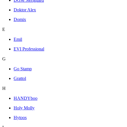
DGM Steriguard
Doktor Alex
Domix
E
Emil
EVI Professional
G
Go Stamp
Grattol
H
HANDYboo
Holy Molly
Hytoos