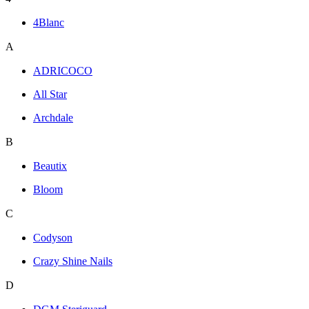
4Blanc
A
ADRICOCO
All Star
Archdale
B
Beautix
Bloom
C
Codyson
Crazy Shine Nails
D