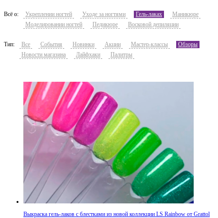
Всё о:
Укреплении ногтей
Уходе за ногтями
Гель-лаках
Маникюре
Моделировании ногтей
Педикюре
Восковой депиляции
Тип:
Все
События
Новинки
Акции
Мастер-классы
Обзоры
Новости магазина
Лайфхаки
Палитры
Выкраска гель-лаков с блестками из новой коллекции LS Rainbow от Grattol