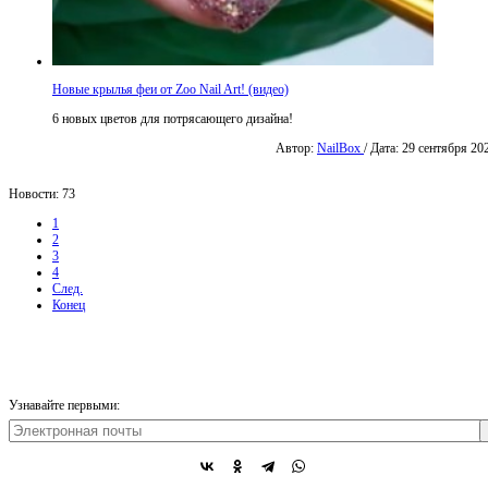
Новые крылья феи от Zoo Nail Art! (видео)
6 новых цветов для потрясающего дизайна!
Автор:
NailBox
/ Дата: 29 сентября 20
Новости: 73
1
2
3
4
След.
Конец
Узнавайте первыми: