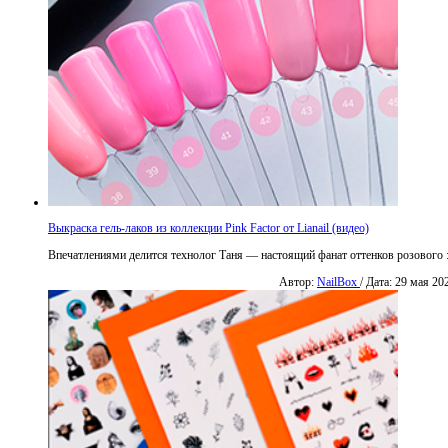
Выкраска гель-лаков из коллекции Pink Factor от Lianail (видео)
Впечатлениями делится технолог Таня — настоящий фанат оттенков розового :
Автор:
NailBox
/ Дата: 29 мая 20