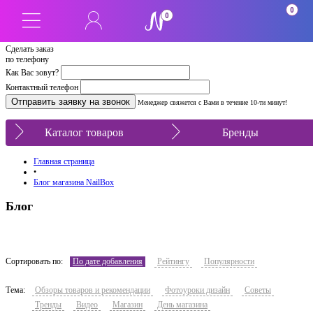
0
0
Сделать заказ
по телефону
Как Вас зовут?
Контактный телефон
Менеджер свяжется с Вами в течение 10-ти минут!
Каталог товаров
Бренды
Главная страница
•
Блог магазина NailBox
Блог
Сортировать по:
По дате добавления
Рейтингу
Популярности
Тема:
Обзоры товаров и рекомендации
Фотоуроки дизайн
Советы
Тренды
Видео
Магазин
День магазина