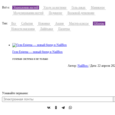
Всё о:
Укреплении ногтей
Уходе за ногтями
Гель-лаках
Маникюре
Моделировании ногтей
Педикюре
Восковой депиляции
Тип:
Все
События
Новинки
Акции
Мастер-классы
Обзоры
Новости магазина
Лайфхаки
Палитры
Гели Enigma — новый бренд в NailBox
гелевая система и не только
Автор:
NailBox
/ Дата: 22 апреля 20
Узнавайте первыми: