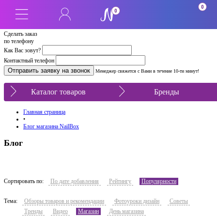
0
0
Сделать заказ
по телефону
Как Вас зовут?
Контактный телефон
Менеджер свяжется с Вами в течение 10-ти минут!
Каталог товаров
Бренды
Главная страница
•
Блог магазина NailBox
Блог
Сортировать по:
По дате добавления
Рейтингу
Популярности
Тема:
Обзоры товаров и рекомендации
Фотоуроки дизайн
Советы
Тренды
Видео
Магазин
День магазина