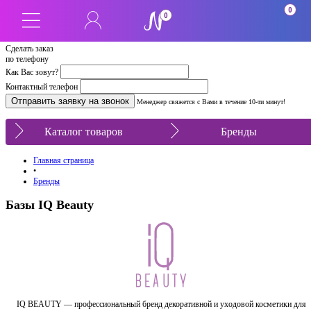
0
0
Сделать заказ
по телефону
Как Вас зовут?
Контактный телефон
Менеджер свяжется с Вами в течение 10-ти минут!
Каталог товаров
Бренды
Главная страница
•
Бренды
Базы IQ Beauty
IQ BEAUTY — профессиональный бренд декоративной и уходовой косметики для