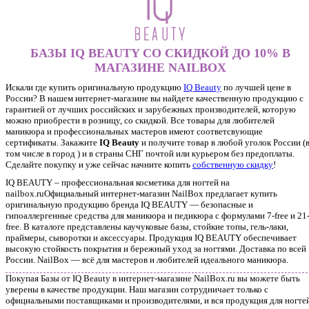
БАЗЫ IQ BEAUTY СО СКИДКОЙ ДО 10% В
МАГАЗИНЕ NAILBOX
Искали где купить оригинальную продукцию
IQ Beauty
по лучшей цене в
России? В нашем интернет-магазине вы найдете качественную продукцию с
гарантией от лучших российских и зарубежных производителей, которую
можно приобрести в розницу, со скидкой. Все товары для любителей
маникюра и профессиональных мастеров имеют соответсвующие
сертификаты. Закажите
IQ Beauty
и получите товар в любой уголок России (
том числе в город ) и в страны СНГ почтой или курьером без предоплаты.
Сделайте покупку и уже сейчас начните копить
собственную скидку
!
IQ BEAUTY – профессиональная косметика для ногтей на
nailbox.ruОфициальный интернет-магазин NailBox предлагает купить
оригинальную продукцию бренда IQ BEAUTY — безопасные и
гипоаллергенные средства для маникюра и педикюра с формулами 7-free и 21
free. В каталоге представлены каучуковые базы, стойкие топы, гель-лаки,
праймеры, сыворотки и аксессуары. Продукция IQ BEAUTY обеспечивает
высокую стойкость покрытия и бережный уход за ногтями. Доставка по всей
России. NailBox — всё для мастеров и любителей идеального маникюра.
Покупая Базы от IQ Beauty в интернет-магазине NailBox.ru вы можете быть
уверены в качестве продукции. Наш магазин сотрудничает только с
официальными поставщиками и производителями, и вся продукция для ногтей