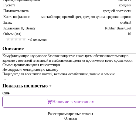
Густота
средний
Плотность цвета
средней плотности
Кисть во флаконе
мягкий ворс, прямой срез, средняя длина, средняя ширина
Запах
слабый
Коллекция IQ Beauty
Rubber Base Coat
Объем (мл)
10
•
0 отзывов
Описание
Камуфлирующее каучуковое базовое покрытие с кальцием обеспечивает высокую
адгезию с ногтевой пластиной и стабильность цвета на протяжении всего срока носки.
Самовыравнивающаяся консистенция
Не содержит метакриловую кислоту
Подходит для всех типов ногтей, включая ослабленные, тонкие и ломкие
…
Показать полностью +
890
₽
Наличие в магазинах
Ранее просмотренные товары
Отзывы