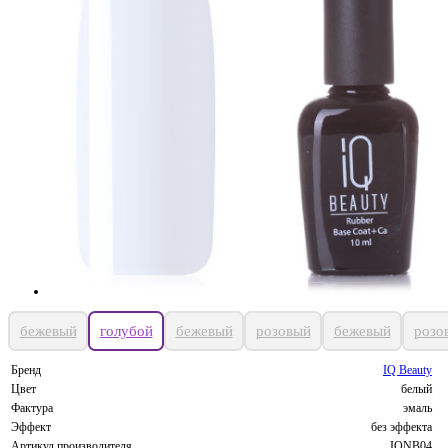
бежевый
голубой
бежевый
розовый
бежевый
розо
Бренд
IQ Beauty
Цвет
белый
Фактура
эмаль
Эффект
без эффекта
Артикул производителя
IQNB04