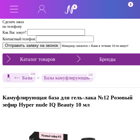
0
0
Сделать заказ
по телефону
Как Вас зовут?
Контактный телефон
Менеджер свяжется с Вами в течение 10-ти минут!
Каталог товаров
Бренды
526
232
×
Базы
Базы камуфлирующие
Камуфлирующая база для гель-лака №12 Розовый
зефир Hyper nude IQ Beauty 10 мл