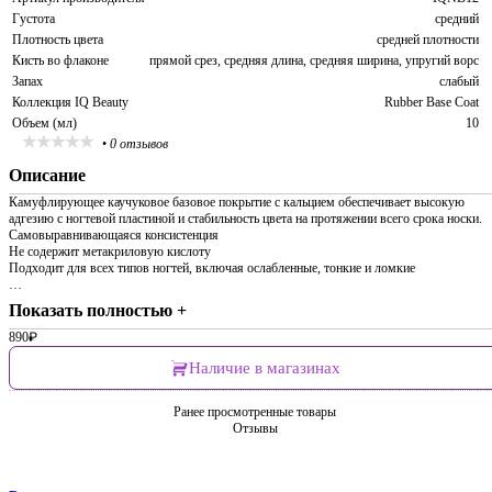
Густота
средний
Плотность цвета
средней плотности
Кисть во флаконе
прямой срез, средняя длина, средняя ширина, упругий ворс
Запах
слабый
Коллекция IQ Beauty
Rubber Base Coat
Объем (мл)
10
•
0 отзывов
Описание
Камуфлирующее каучуковое базовое покрытие с кальцием обеспечивает высокую
адгезию с ногтевой пластиной и стабильность цвета на протяжении всего срока носки.
Самовыравнивающаяся консистенция
Не содержит метакриловую кислоту
Подходит для всех типов ногтей, включая ослабленные, тонкие и ломкие
…
Показать полностью +
890
₽
Наличие в магазинах
Ранее просмотренные товары
Отзывы