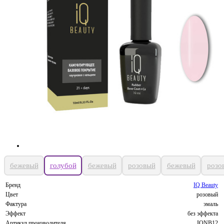
бежевый
голубой
бежевый
розовый
бежевый
розо
Бренд
IQ Beauty
Цвет
розовый
Фактура
эмаль
Эффект
без эффекта
Артикул производителя
IQNB12