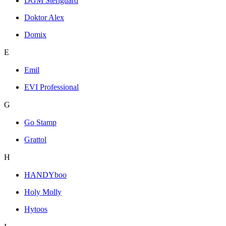
DGM Steriguard
Doktor Alex
Domix
E
Emil
EVI Professional
G
Go Stamp
Grattol
H
HANDYboo
Holy Molly
Hytoos