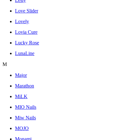
Lesly
Love Slider
Lovely
Lovia Cure
Lucky Rose
LunaLine
M
Major
Marathon
MiLK
MIO Nails
Miw Nails
MOJO
Monami