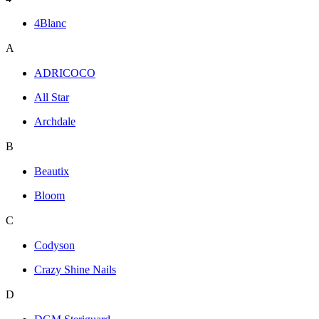
4Blanc
A
ADRICOCO
All Star
Archdale
B
Beautix
Bloom
C
Codyson
Crazy Shine Nails
D