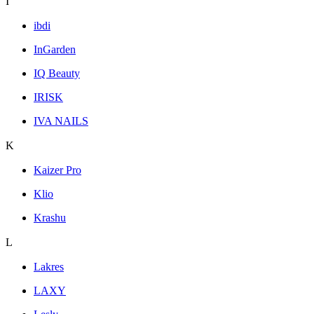
I
ibdi
InGarden
IQ Beauty
IRISK
IVA NAILS
K
Kaizer Pro
Klio
Krashu
L
Lakres
LAXY