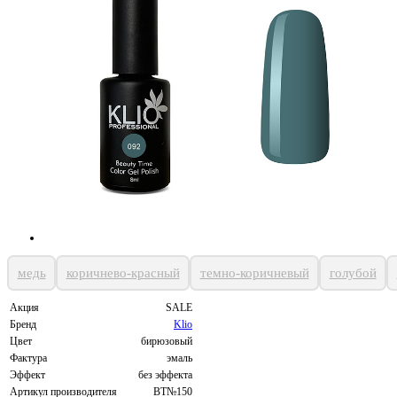
медь
коричнево-красный
темно-коричневый
голубой
Акция
SALE
Бренд
Klio
Цвет
бирюзовый
Фактура
эмаль
Эффект
без эффекта
Артикул производителя
BT№150