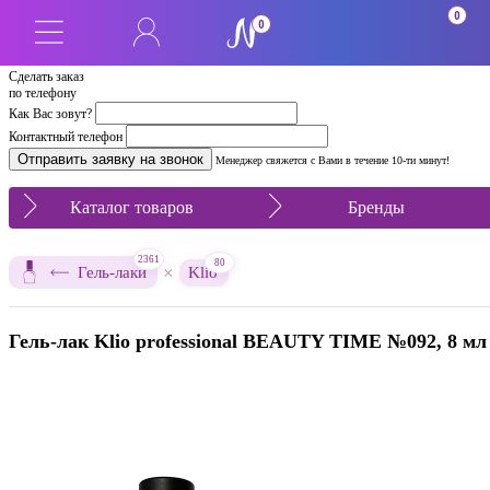
SALE
0
0
Сделать заказ
по телефону
Как Вас зовут?
Контактный телефон
Менеджер свяжется с Вами в течение 10-ти минут!
Каталог товаров
Бренды
2361
80
×
Гель-лаки
Klio
Гель-лак Klio professional BEAUTY TIME №092, 8 мл