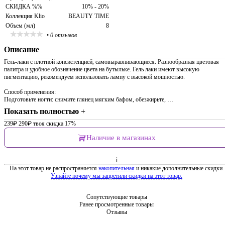
СКИДКА %%
10% - 20%
Коллекция Klio
BEAUTY TIME
Объем (мл)
8
•
0 отзывов
Описание
Гель-лаки с плотной консистенцией, самовыравнивающиеся. Разнообразная цветовая
палитра и удобное обозначение цвета на бутыльке. Гель лаки имеют высокую
пигментацию, рекомендуем использовать лампу с высокой мощностью.
Способ применения:
Подготовьте ногти: снимите глянец мягким бафом, обезжирьте, …
Показать полностью +
239
₽
290
₽
твоя скидка 17%
Наличие в магазинах
ℹ
На этот товар не распространяется
накопительная
и никакие дополнительные скидки.
Узнайте почему мы запретили скидки на этот товар.
Сопутствующие товары
Ранее просмотренные товары
Отзывы