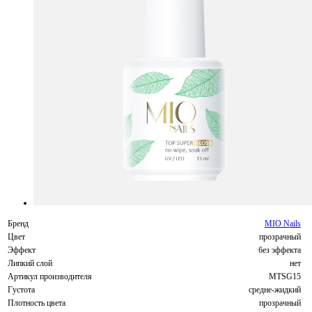
Бренд
MIO Nails
Цвет
прозрачный
Эффект
без эффекта
Липкий слой
нет
Артикул производителя
MTSG15
Густота
средне-жидкий
Плотность цвета
прозрачный