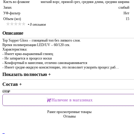
Кисть во флаконе
мягкий ворс, прямой срез, средняя длина, средняя ширина
Запах
слабый
УФ-фильтр
Нет
Объем (мл)
15
•
0 отзывов
Описание
Top Supper Gloss – глянцевый топ без липкого слоя.
Время полимеризации LED/UV – 60/120 сек.
Характеристика:
- Имеет ярко-выраженный глянец
- Не затирается в процессе носки
- Комфортный в нанесении, отлично самовыравнивается
- Имеет средне-жидкую консистенцию, это позволяет ускорить процесс раб…
Показать полностью +
Состав +
690
₽
Наличие в магазинах
Ранее просмотренные товары
Отзывы