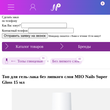
0
0
Сделать заказ
по телефону
Как Вас зовут?
Контактный телефон
Менеджер свяжется с Вами в течение 10-ти минут!
Каталог товаров
Бренды
91
83
×
Топы глянцевые
Без липкого слоя
Топ для гель-лака без липкого слоя MIO Nails Super
Gloss 15 мл