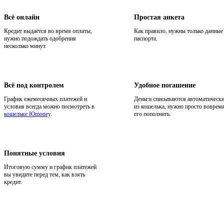
Всё онлайн
Простая анкета
Кредит выдаётся во время оплаты,
Как правило, нужны только данные
нужно подождать одобрения
паспорта.
несколько минут.
Всё под контролем
Удобное погашение
График ежемесячных платежей и
Деньги списываются автоматическ
условия всегда можно посмотреть в
из кошелька, нужно просто воврем
кошельке Юmoney
.
его пополнить.
Понятные условия
Итоговую сумму и график платежей
вы увидите перед тем, как взять
кредит.