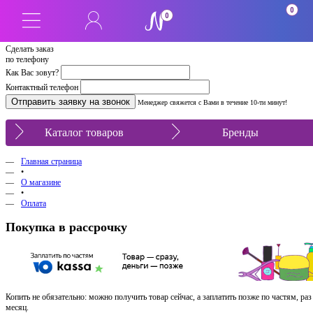
0
0
Сделать заказ
по телефону
Как Вас зовут?
Контактный телефон
Менеджер свяжется с Вами в течение 10-ти минут!
Каталог товаров
Бренды
Главная страница
•
О магазине
•
Оплата
Покупка в рассрочку
Копить не обязательно: можно получить товар сейчас, а заплатить позже по частям, раз
месяц.