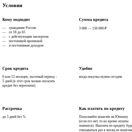
Условия
Кому подходит
Сумма кредита
гражданам России
3 000 — 150 000 ₽
от 18 до 65
с действующим паспортом
постоянной пропиской
и постоянным доходом
Срок кредита
Удобно
6 или 12 месяцев, льготный период –
когда покупка нужна сегодня
5 дней (в этот срок можно погасить
кредит без переплаты)
Рассрочка
Как платить по кредиту
до 5 дней без %
Пополняйте кошелёк на Юmoney
(если его нет, то во время оплаты
появится). Выплата по кредиту буд
списываться раз в месяц из кошель