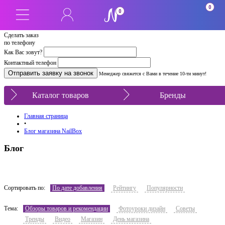
0
0
Сделать заказ
по телефону
Как Вас зовут?
Контактный телефон
Менеджер свяжется с Вами в течение 10-ти минут!
Каталог товаров
Бренды
Главная страница
•
Блог магазина NailBox
Блог
Сортировать по:
По дате добавления
Рейтингу
Популярности
Тема:
Обзоры товаров и рекомендации
Фотоуроки дизайн
Советы
Тренды
Видео
Магазин
День магазина