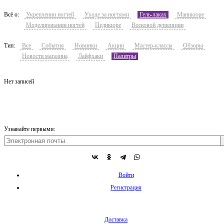
Всё о:
Укреплении ногтей
Уходе за ногтями
Гель-лаках
Маникюре
Моделировании ногтей
Педикюре
Восковой депиляции
Тип:
Все
События
Новинки
Акции
Мастер-классы
Обзоры
Новости магазина
Лайфхаки
Палитры
Нет записей
Узнавайте первыми:
Войти
Регистрация
Доставка