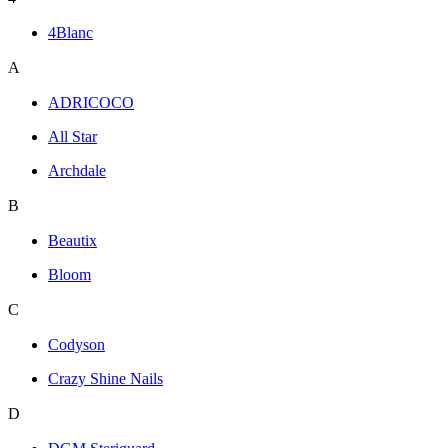
4Blanc
A
ADRICOCO
All Star
Archdale
B
Beautix
Bloom
C
Codyson
Crazy Shine Nails
D