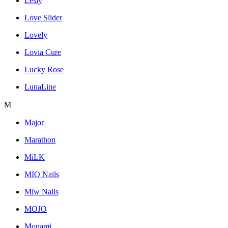
Lesly
Love Slider
Lovely
Lovia Cure
Lucky Rose
LunaLine
M
Major
Marathon
MiLK
MIO Nails
Miw Nails
MOJO
Monami