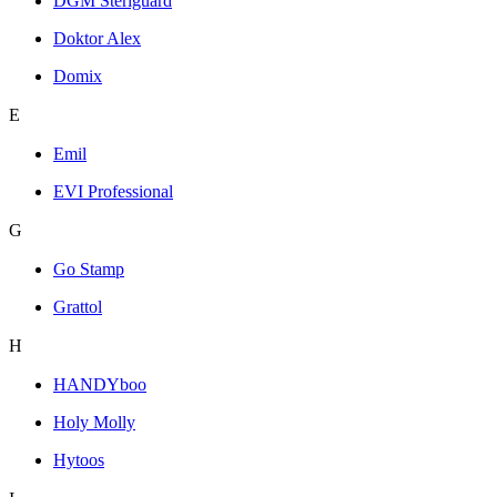
DGM Steriguard
Doktor Alex
Domix
E
Emil
EVI Professional
G
Go Stamp
Grattol
H
HANDYboo
Holy Molly
Hytoos