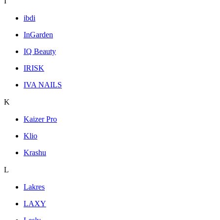
I
ibdi
InGarden
IQ Beauty
IRISK
IVA NAILS
K
Kaizer Pro
Klio
Krashu
L
Lakres
LAXY