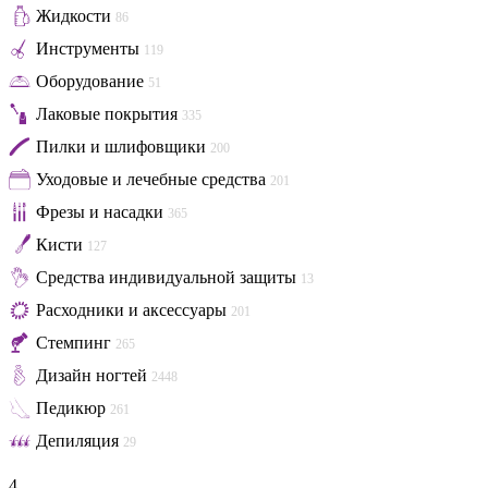
Жидкости
86
Инструменты
119
Оборудование
51
Лаковые покрытия
335
Пилки и шлифовщики
200
Уходовые и лечебные средства
201
Фрезы и насадки
365
Кисти
127
Средства индивидуальной защиты
13
Расходники и аксессуары
201
Стемпинг
265
Дизайн ногтей
2448
Педикюр
261
Депиляция
29
4