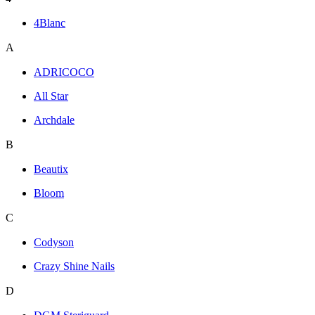
4Blanc
A
ADRICOCO
All Star
Archdale
B
Beautix
Bloom
C
Codyson
Crazy Shine Nails
D