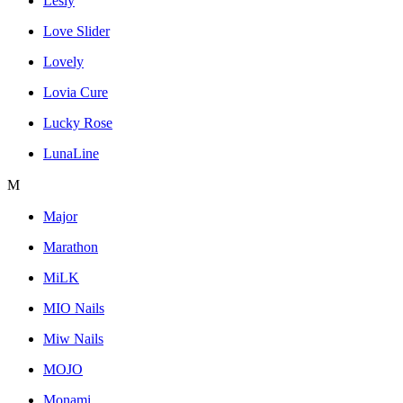
Lesly
Love Slider
Lovely
Lovia Cure
Lucky Rose
LunaLine
M
Major
Marathon
MiLK
MIO Nails
Miw Nails
MOJO
Monami