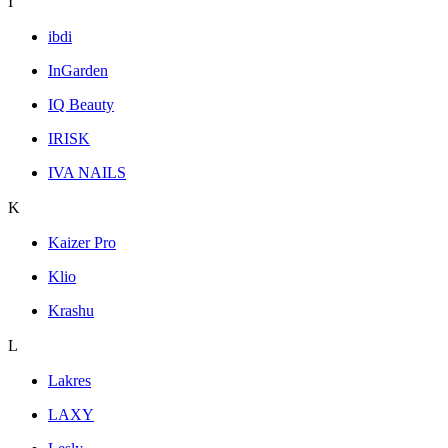
I
ibdi
InGarden
IQ Beauty
IRISK
IVA NAILS
K
Kaizer Pro
Klio
Krashu
L
Lakres
LAXY