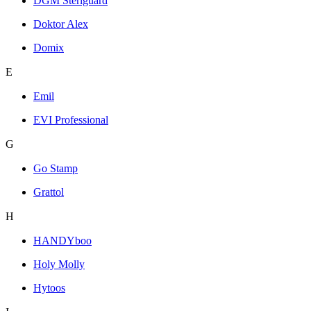
DGM Steriguard
Doktor Alex
Domix
E
Emil
EVI Professional
G
Go Stamp
Grattol
H
HANDYboo
Holy Molly
Hytoos