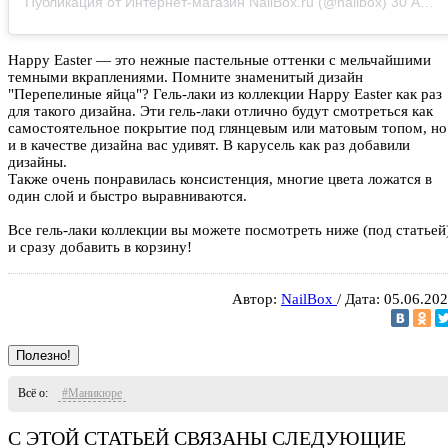
Публикация от Интернет-магазин NailBox.ru (@nailbox)
30 Апр 2020 в 11:07 PDT
Happy Easter — это нежные пастельные оттенки с мельчайшими
темными вкраплениями. Помните знаменитый дизайн
"Перепелиные яйца"? Гель-лаки из коллекции Happy Easter как раз
для такого дизайна. Эти гель-лаки отлично будут смотреться как
самостоятельное покрытие под глянцевым или матовым топом, но
и в качестве дизайна вас удивят. В карусель как раз добавили
дизайны.
Также очень понравилась консистенция, многие цвета ложатся в
один слой и быстро выравниваются.
Все гель-лаки коллекции вы можете посмотреть ниже (под статьей
и сразу добавить в корзину!
Автор:
NailBox
/ Дата: 05.06.20
Полезно!
Всё о:
#Маникюре
С ЭТОЙ СТАТЬЕЙ СВЯЗАНЫ СЛЕДУЮЩИЕ