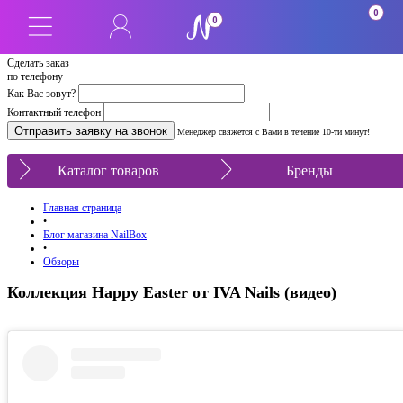
0
0
Сделать заказ
по телефону
Как Вас зовут?
Контактный телефон
Менеджер свяжется с Вами в течение 10-ти минут!
Каталог товаров
Бренды
Главная страница
•
Блог магазина NailBox
•
Обзоры
Коллекция Happy Easter от IVA Nails (видео)