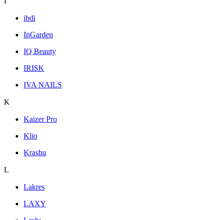
I
ibdi
InGarden
IQ Beauty
IRISK
IVA NAILS
K
Kaizer Pro
Klio
Krashu
L
Lakres
LAXY