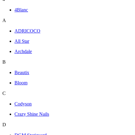
4Blanc
A
ADRICOCO
All Star
Archdale
B
Beautix
Bloom
C
Codyson
Crazy Shine Nails
D