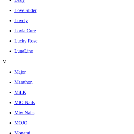
Lesly
Love Slider
Lovely
Lovia Cure
Lucky Rose
LunaLine
M
Major
Marathon
MiLK
MIO Nails
Miw Nails
MOJO
Monami