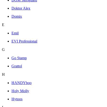
DGM Steriguard
Doktor Alex
Domix
E
Emil
EVI Professional
G
Go Stamp
Grattol
H
HANDYboo
Holy Molly
Hytoos