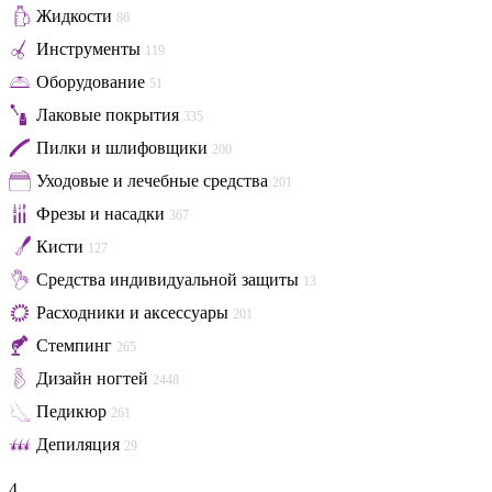
Жидкости
86
Инструменты
119
Оборудование
51
Лаковые покрытия
335
Пилки и шлифовщики
200
Уходовые и лечебные средства
201
Фрезы и насадки
367
Кисти
127
Средства индивидуальной защиты
13
Расходники и аксессуары
201
Стемпинг
265
Дизайн ногтей
2448
Педикюр
261
Депиляция
29
4