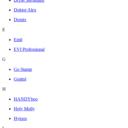
DGM Steriguard
Doktor Alex
Domix
E
Emil
EVI Professional
G
Go Stamp
Grattol
H
HANDYboo
Holy Molly
Hytoos