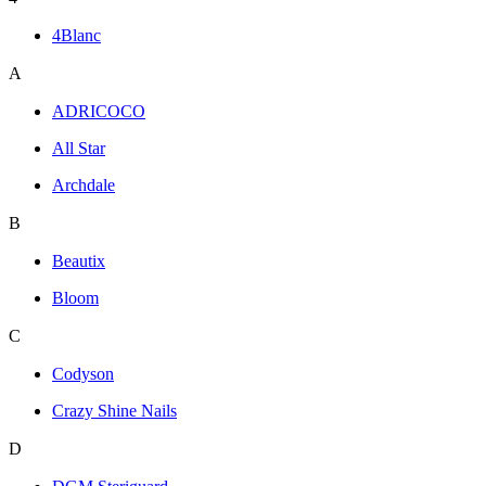
4Blanc
A
ADRICOCO
All Star
Archdale
B
Beautix
Bloom
C
Codyson
Crazy Shine Nails
D