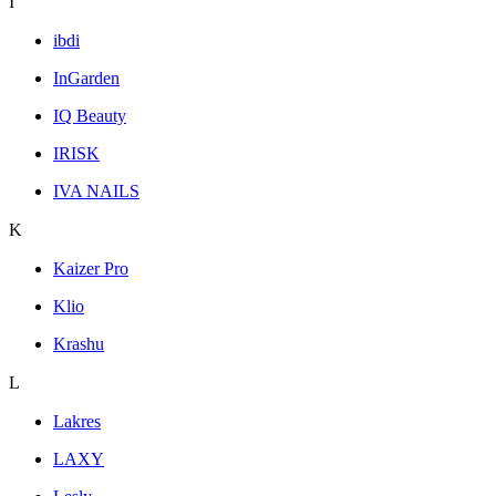
I
ibdi
InGarden
IQ Beauty
IRISK
IVA NAILS
K
Kaizer Pro
Klio
Krashu
L
Lakres
LAXY