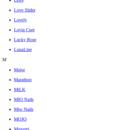
Lesly
Love Slider
Lovely
Lovia Cure
Lucky Rose
LunaLine
M
Major
Marathon
MiLK
MIO Nails
Miw Nails
MOJO
Monami