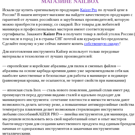
МАГАЗИНЕ NAILBOX
Искали где купить оригинальную продукцию
Kaizer Pro
по лучшей цене в
России? В нашем интернет-магазине вы найдете качественную продукцию с
гарантией от лучших российских и зарубежных производителей, которую
можно приобрести в розницу, со скидкой. Все товары для любителей
маникюра и профессиональных мастеров имеют соответсвующие
сертификаты. Закажите
Kaizer Pro
и получите товар в любой уголок России (
том числе в город ) и в страны СНГ почтой или курьером без предоплаты.
Сделайте покупку и уже сейчас начните копить
собственную скидку
!
Для изготовления инструмента Кайзер использует только передовые
материалы и технологии от лучших производителей:
— европейские и корейские абразивы для пилок и сменных файлов —
абразивы на основе карбида кремния давно уже зарекомендовали себя как
наиболее качественные и безопасные для работы в маникюре и педикюре
(равномерная крошка, не осыпаются, не теряют свойств при намокании)
— японская сталь Inox — сталь нового поколения, данный сплав имеет ряд
преимуществ перед другими видами сталей и идеально подходят для
маникюрного инструмента: сочетание плотности и мягкости металла дают
возможность делать заточку реже, а повышенные антикоррозийные свойства
температура плавления делает возможным стерилизацию инструмента
любыми способамиKAIZER PRO — линейка инструментов для маникюра, где
мы решили использовать весь свой наработанный опыт и опыт мастеров
бьюти-индустрии для создания качественного продукта под единым брендом
начиная от одноразовых инструментов и заканчивая инструментами
металлическими.