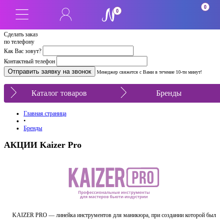
0
0
Сделать заказ
по телефону
Как Вас зовут?
Контактный телефон
Менеджер свяжется с Вами в течение 10-ти минут!
Каталог товаров
Бренды
Главная страница
•
Бренды
АКЦИИ Kaizer Pro
KAIZER PRO — линейка инструментов для маникюра, при создании которой был