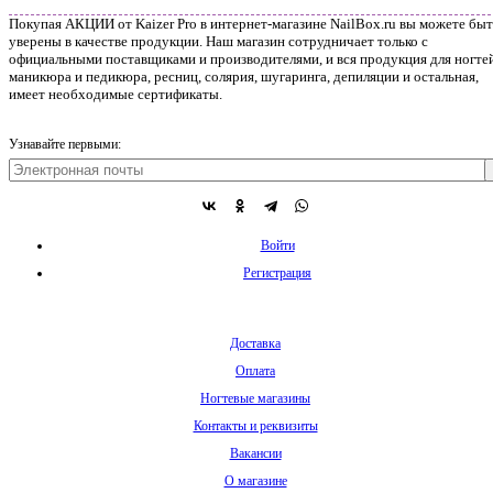
Покупая АКЦИИ от Kaizer Pro в интернет-магазине NailBox.ru вы можете быт
уверены в качестве продукции. Наш магазин сотрудничает только с
официальными поставщиками и производителями, и вся продукция для ногтей
маникюра и педикюра, ресниц, солярия, шугаринга, депиляции и остальная,
имеет необходимые сертификаты.
Узнавайте первыми:
Войти
Регистрация
Доставка
Оплата
Ногтевые магазины
Контакты и реквизиты
Вакансии
О магазине