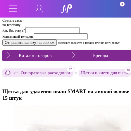
0
0
Сделать заказ
по телефону
Как Вас зовут?
Контактный телефон
Менеджер свяжется с Вами в течение 10-ти минут!
Каталог товаров
Бренды
62
10
×
Одноразовые расходники
Щетки и кисти для пыли
Щетка для удаления пыли SMART на липкой основе
15 штук