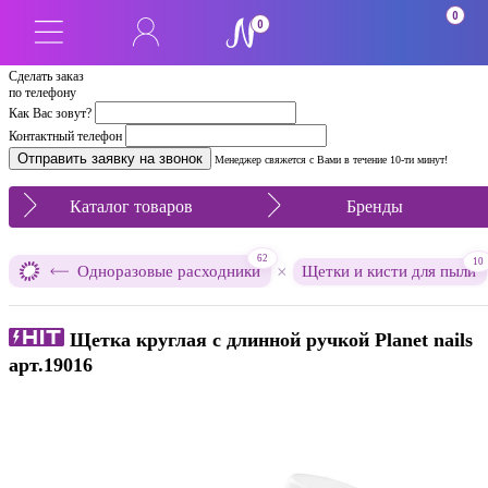
0
0
Сделать заказ
по телефону
Как Вас зовут?
Контактный телефон
Менеджер свяжется с Вами в течение 10-ти минут!
Каталог товаров
Бренды
62
10
×
Одноразовые расходники
Щетки и кисти для пыли
Щетка круглая с длинной ручкой Planet nails
арт.19016