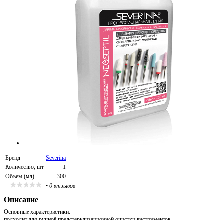
Бренд
Severina
Количество, шт
1
Объем (мл)
300
•
0 отзывов
Описание
Основные характеристики:
подходит для ручной предстерилизационной очистки инструментов