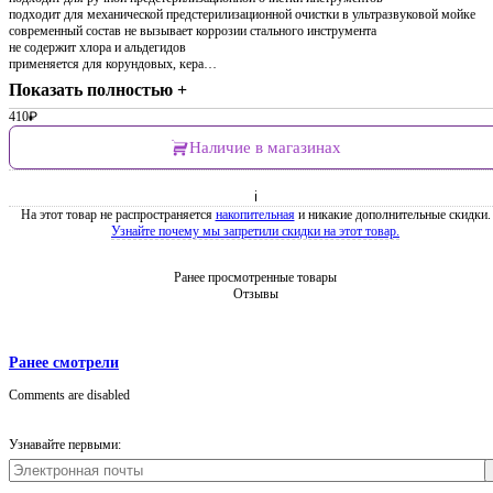
подходит для механической предстерилизационной очистки в ультразвуковой мойке
современный состав не вызывает коррозии стального инструмента
не содержит хлора и альдегидов
применяется для корундовых, кера…
Показать полностью +
410
₽
Наличие в магазинах
ℹ
На этот товар не распространяется
накопительная
и никакие дополнительные скидки.
Узнайте почему мы запретили скидки на этот товар.
Ранее просмотренные товары
Отзывы
Ранее смотрели
Comments are disabled
Узнавайте первыми: