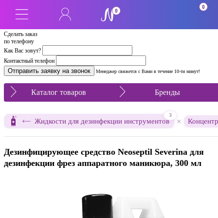
0
0
Сделать заказ
по телефону
Как Вас зовут?
Контактный телефон
Менеджер свяжется с Вами в течение 10-ти минут!
Каталог товаров
Бренды
3
×
Жидкости для дезинфекции инструментов
Концент
Дезинфицирующее средство Neoseptil Severina для
дезинфекции фрез аппаратного маникюра, 300 мл