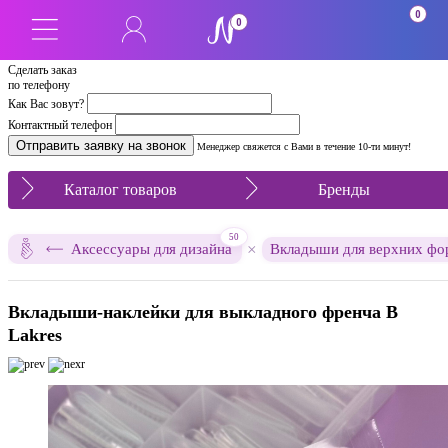
0
0
Сделать заказ
по телефону
Как Вас зовут?
Контактный телефон
Менеджер свяжется с Вами в течение 10-ти минут!
Каталог товаров
Бренды
50
×
Аксессуары для дизайна
Вкладыши для верхних фо
Вкладыши-наклейки для выкладного френча B
Lakres