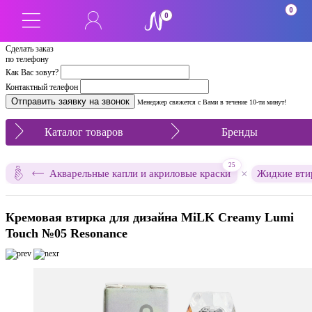
0
0
Сделать заказ
по телефону
Как Вас зовут?
Контактный телефон
Менеджер свяжется с Вами в течение 10-ти минут!
Каталог товаров
Бренды
25
×
Акварельные капли и акриловые краски
Жидкие вти
Кремовая втирка для дизайна MiLK Creamy Lumi
Touch №05 Resonance