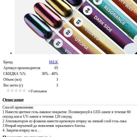
Бренд
MiLK
Артикул производителя
05
СКИДКА %%
30% - 40%
Объем (мл)
3
Вес нетто (г)
3
•
0 отзывов
Описание
Способ применения:
1 Нанести цветное гель-лаковое покрытие. Полимеризуй в LED-лампе в течение 60
секунд или в UV-лампе в течение 120 секунд.
2 Аппликатором из флакона нанести кремовую втирку на липкий слой гель-лака.
3 Втирай перчаткой до появления зеркального блеска.
4. Закрепи втирку на к…