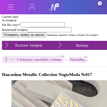
0
0
Сделать заказ
по телефону
Как Вас зовут?
Контактный телефон
Менеджер свяжется с Вами в течение 10-ти минут!
Каталог товаров
Бренды
1559
336
×
Слайдеры, наклейки, пленки
Наклейки
Наклейки Metallic Collection NogteModa №017