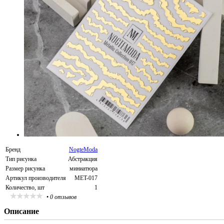
Бренд
NogteModa
Тип рисунка
Абстракция
Размер рисунка
миниатюра
Артикул производителя
MET-017
Количество, шт
1
•
0 отзывов
Описание