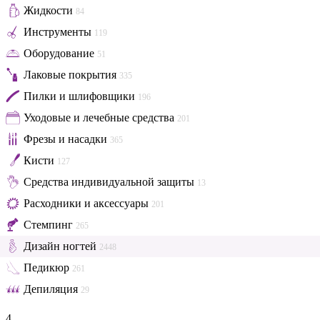
Жидкости
84
Инструменты
119
Оборудование
51
Лаковые покрытия
335
Пилки и шлифовщики
196
Уходовые и лечебные средства
201
Фрезы и насадки
365
Кисти
127
Средства индивидуальной защиты
13
Расходники и аксессуары
201
Стемпинг
265
Дизайн ногтей
2448
Педикюр
261
Депиляция
29
4