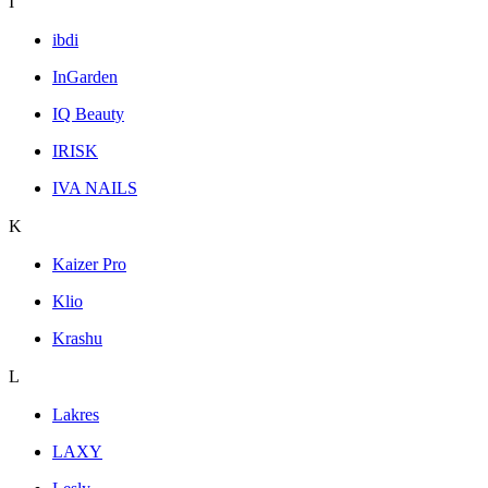
I
ibdi
InGarden
IQ Beauty
IRISK
IVA NAILS
K
Kaizer Pro
Klio
Krashu
L
Lakres
LAXY