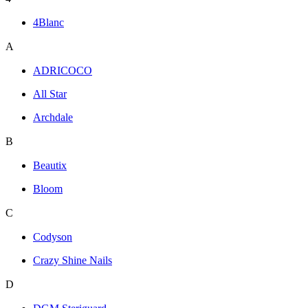
4Blanc
A
ADRICOCO
All Star
Archdale
B
Beautix
Bloom
C
Codyson
Crazy Shine Nails
D