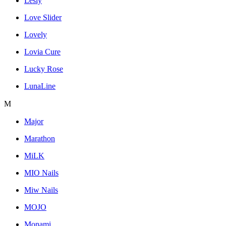
Lesly
Love Slider
Lovely
Lovia Cure
Lucky Rose
LunaLine
M
Major
Marathon
MiLK
MIO Nails
Miw Nails
MOJO
Monami