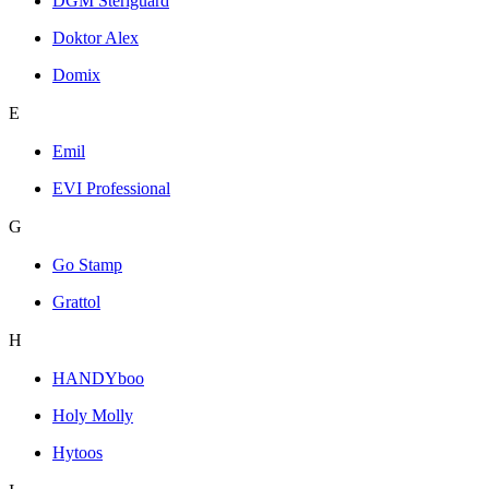
DGM Steriguard
Doktor Alex
Domix
E
Emil
EVI Professional
G
Go Stamp
Grattol
H
HANDYboo
Holy Molly
Hytoos