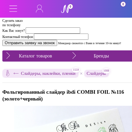
0
0
Сделать заказ
по телефону
Как Вас зовут?
Контактный телефон
Менеджер свяжется с Вами в течение 10-ти минут!
Каталог товаров
Бренды
1559
1088
×
Слайдеры, наклейки, пленки
Слайдеры
Фольгированный слайдер ibdi COMBI FOIL №116
(золото+черный)