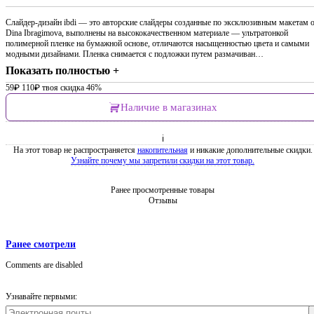
Слайдер-дизайн ibdi — это авторские слайдеры созданные по эксклюзивным макетам 
Dina Ibragimova, выполнены на высококачественном материале — ультратонкой
полимерной пленке на бумажной основе, отличаются насыщенностью цвета и самыми
модными дизайнами. Пленка снимается с подложки путем размачиван…
Показать полностью +
59
₽
110
₽
твоя скидка 46%
Наличие в магазинах
ℹ
На этот товар не распространяется
накопительная
и никакие дополнительные скидки.
Узнайте почему мы запретили скидки на этот товар.
Ранее просмотренные товары
Отзывы
Ранее смотрели
Comments are disabled
Узнавайте первыми: