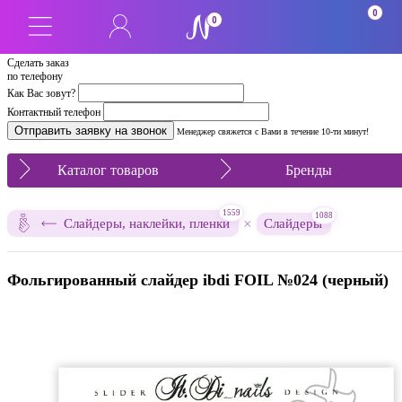
0
0
Сделать заказ
по телефону
Как Вас зовут?
Контактный телефон
Менеджер свяжется с Вами в течение 10-ти минут!
Каталог товаров
Бренды
1559
1088
×
Слайдеры, наклейки, пленки
Слайдеры
Фольгированный слайдер ibdi FOIL №024 (черный)