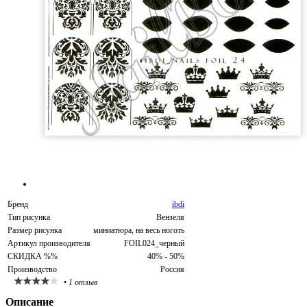
Бренд
ibdi
Тип рисунка
Вензеля
Размер рисунка
миниатюра, на весь ноготь
Артикул производителя
FOIL024_черный
СКИДКА %%
40% - 50%
Производство
Россия
•
1 отзыв
Описание