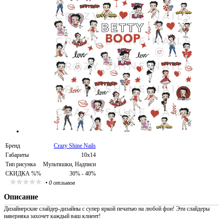
Бренд
Crazy Shine Nails
Габариты
10х14
Тип рисунка
Мультяшки, Надписи
СКИДКА %%
30% - 40%
•
0 отзывов
Описание
Дизайнерские слайдер-дизайны с супер яркой печатью на любой фон! Эти слайдеры
наверняка захочет каждый ваш клиент!