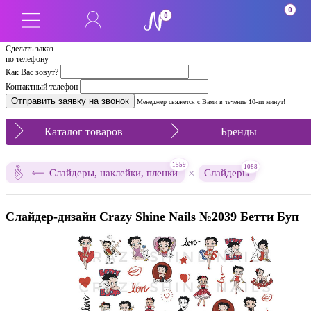
0
0
Сделать заказ
по телефону
Как Вас зовут?
Контактный телефон
Менеджер свяжется с Вами в течение 10-ти минут!
Каталог товаров
Бренды
1559
1088
×
Слайдеры, наклейки, пленки
Слайдеры
Слайдер-дизайн Crazy Shine Nails №2039 Бетти Буп