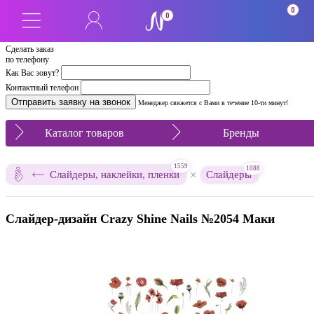
0
0
Сделать заказ
по телефону
Как Вас зовут?
Контактный телефон
Менеджер свяжется с Вами в течение 10-ти минут!
Каталог товаров
Бренды
1559
1088
×
Слайдеры, наклейки, пленки
Слайдеры
Слайдер-дизайн Crazy Shine Nails №2054 Маки