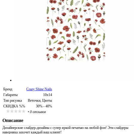
Бренд
Crazy Shine Nails
Габариты
10х14
Тип рисунка
Веточки, Цветы
СКИДКА %%
30% - 40%
•
0 отзывов
Описание
Дизайнерские слайдер-дизайны с супер яркой печатью на любой фон! Эти слайдеры
наверняка захочет каждый ваш клиент!