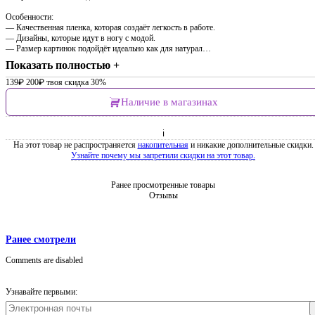
Особенности:
— Качественная пленка, которая создаёт легкость в работе.
— Дизайны, которые идут в ногу с модой.
— Размер картинок подойдёт идеально как для натурал…
Показать полностью +
139
₽
200
₽
твоя скидка 30%
Наличие в магазинах
ℹ
На этот товар не распространяется
накопительная
и никакие дополнительные скидки.
Узнайте почему мы запретили скидки на этот товар.
Ранее просмотренные товары
Отзывы
Ранее смотрели
Comments are disabled
Узнавайте первыми: