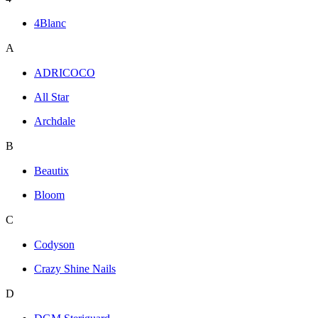
4Blanc
A
ADRICOCO
All Star
Archdale
B
Beautix
Bloom
C
Codyson
Crazy Shine Nails
D