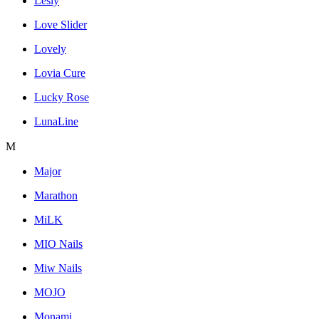
Lesly
Love Slider
Lovely
Lovia Cure
Lucky Rose
LunaLine
M
Major
Marathon
MiLK
MIO Nails
Miw Nails
MOJO
Monami