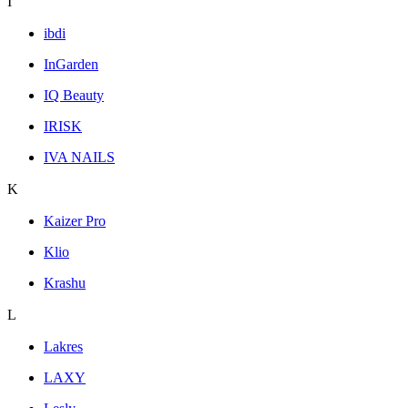
I
ibdi
InGarden
IQ Beauty
IRISK
IVA NAILS
K
Kaizer Pro
Klio
Krashu
L
Lakres
LAXY