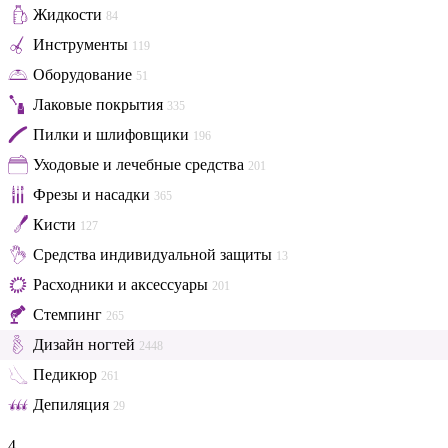
Жидкости
84
Инструменты
119
Оборудование
51
Лаковые покрытия
335
Пилки и шлифовщики
196
Уходовые и лечебные средства
201
Фрезы и насадки
365
Кисти
127
Средства индивидуальной защиты
13
Расходники и аксессуары
201
Стемпинг
265
Дизайн ногтей
2448
Педикюр
261
Депиляция
29
4