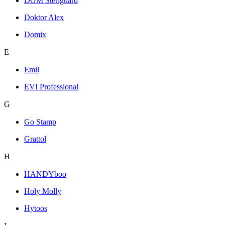
DGM Steriguard
Doktor Alex
Domix
E
Emil
EVI Professional
G
Go Stamp
Grattol
H
HANDYboo
Holy Molly
Hytoos