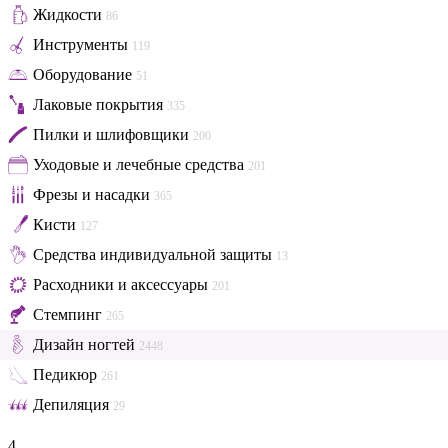
Жидкости
86
Инструменты
119
Оборудование
51
Лаковые покрытия
335
Пилки и шлифовщики
200
Уходовые и лечебные средства
201
Фрезы и насадки
365
Кисти
127
Средства индивидуальной защиты
13
Расходники и аксессуары
201
Стемпинг
265
Дизайн ногтей
2448
Педикюр
261
Депиляция
29
4