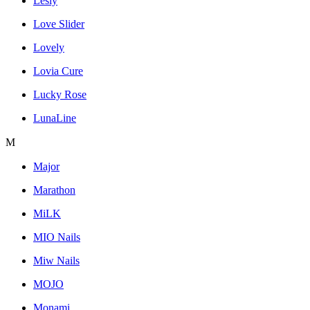
Lesly
Love Slider
Lovely
Lovia Cure
Lucky Rose
LunaLine
M
Major
Marathon
MiLK
MIO Nails
Miw Nails
MOJO
Monami