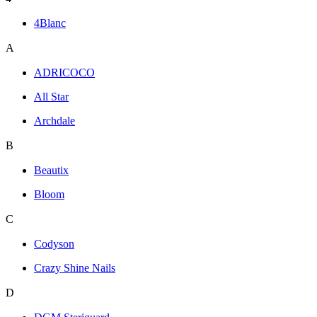
4Blanc
A
ADRICOCO
All Star
Archdale
B
Beautix
Bloom
C
Codyson
Crazy Shine Nails
D