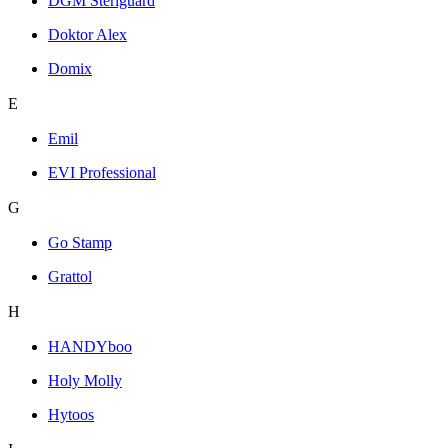
DGM Steriguard
Doktor Alex
Domix
E
Emil
EVI Professional
G
Go Stamp
Grattol
H
HANDYboo
Holy Molly
Hytoos