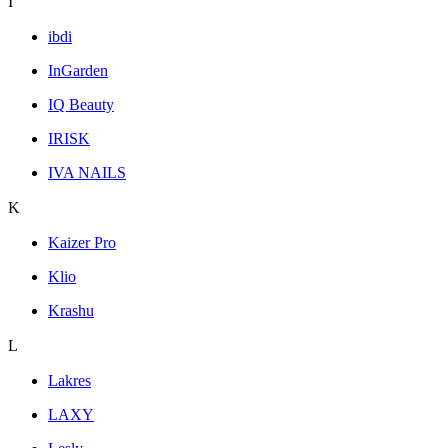
I
ibdi
InGarden
IQ Beauty
IRISK
IVA NAILS
K
Kaizer Pro
Klio
Krashu
L
Lakres
LAXY