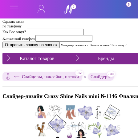
0
0
Сделать заказ
по телефону
Как Вас зовут?
Контактный телефон
Менеджер свяжется с Вами в течение 10-ти минут!
Каталог товаров
Бренды
1559
1088
×
Слайдеры, наклейки, пленки
Слайдеры
Слайдер-дизайн Crazy Shine Nails mini №1146 Фиалк