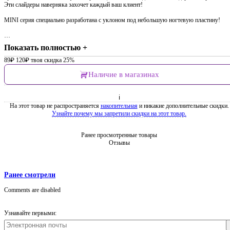
Эти слайдеры наверняка захочет каждый ваш клиент!
MINI серия специально разработана с уклоном под небольшую ногтевую пластину!
…
Показать полностью +
89
₽
120
₽
твоя скидка 25%
Наличие в магазинах
ℹ
На этот товар не распространяется
накопительная
и никакие дополнительные скидки.
Узнайте почему мы запретили скидки на этот товар.
Ранее просмотренные товары
Отзывы
Ранее смотрели
Comments are disabled
Узнавайте первыми: